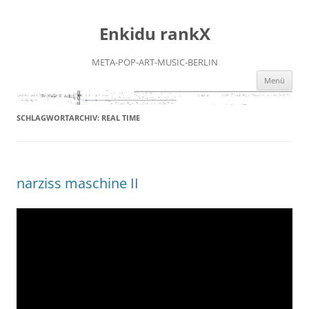
Zum
Inhalt
Enkidu rankX
springen
META-POP-ART-MUSIC-BERLIN
Menü
SCHLAGWORTARCHIV:
REAL TIME
narziss maschine II