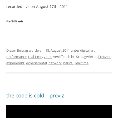
recorded live on August 17th, 2011
Gefällt mir:
Dieser Beitrag wurde am
18. August 2011
unter
digital art
,
performance
,
real-time
,
video
veröffentlicht. Schlagwörter:
Echtzeit
,
experiemnt
,
experiemntal
,
network
,
neural
,
real time
.
the code is cold – previz