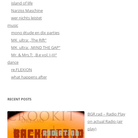
island of life
Narziss Maschine
wer nichts leistet
music
mono étude en dix parties
MK_ultra: „The Rift“
MK_ultra: „MIND THE GAP“
Mr. & Mrs.T: „B.e vol. I-III“
dance
re.FLEXION
what happens after
RECENT POSTS
BGR.rad – Radio Play
on actual Radio (air
play)