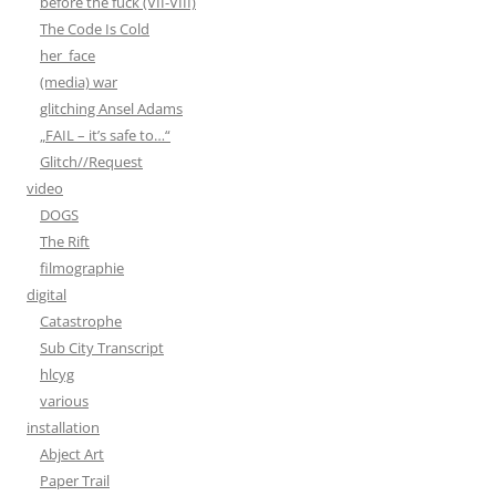
before the fuck (VII-VIII)
The Code Is Cold
her_face
(media) war
glitching Ansel Adams
„FAIL – it’s safe to…“
Glitch//Request
video
DOGS
The Rift
filmographie
digital
Catastrophe
Sub City Transcript
hlcyg
various
installation
Abject Art
Paper Trail