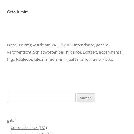
Gefällt mir:
Dieser Beitrag wurde am
24. Juli 2011
unter
dance
,
general
veröffentlicht. Schlagwörter:
berlin
,
dance
,
Echtzeit
,
experimental
,
Ingo Reulecke
,
Julean Simon
,
nmi
,
real time
,
real-time
,
video
.
Suchen
nach:
glitch
before the fuck (I-VI)