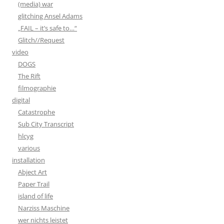
(media) war
glitching Ansel Adams
„FAIL – it’s safe to…“
Glitch//Request
video
DOGS
The Rift
filmographie
digital
Catastrophe
Sub City Transcript
hlcyg
various
installation
Abject Art
Paper Trail
island of life
Narziss Maschine
wer nichts leistet