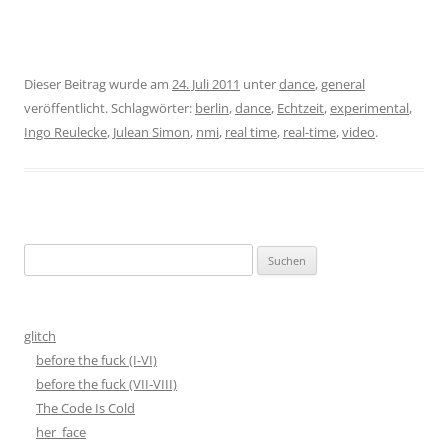
Dieser Beitrag wurde am
24. Juli 2011
unter
dance
,
general
veröffentlicht. Schlagwörter:
berlin
,
dance
,
Echtzeit
,
experimental
,
Ingo Reulecke
,
Julean Simon
,
nmi
,
real time
,
real-time
,
video
.
Suchen
nach:
glitch
before the fuck (I-VI)
before the fuck (VII-VIII)
The Code Is Cold
her_face