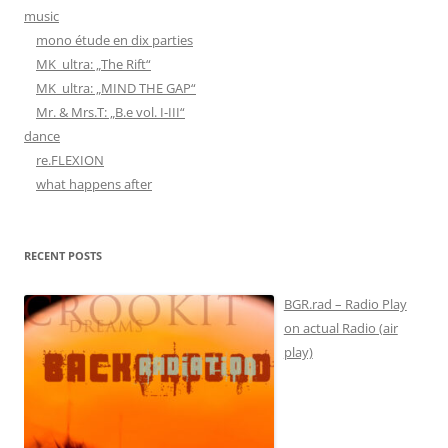
music
mono étude en dix parties
MK_ultra: „The Rift“
MK_ultra: „MIND THE GAP“
Mr. & Mrs.T: „B.e vol. I-III“
dance
re.FLEXION
what happens after
RECENT POSTS
BGR.rad – Radio Play
on actual Radio (air
play)