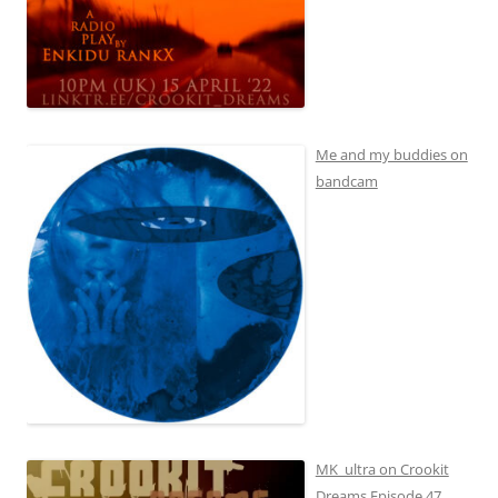
Me and my buddies on
bandcam
MK_ultra on Crookit
Dreams Episode 47