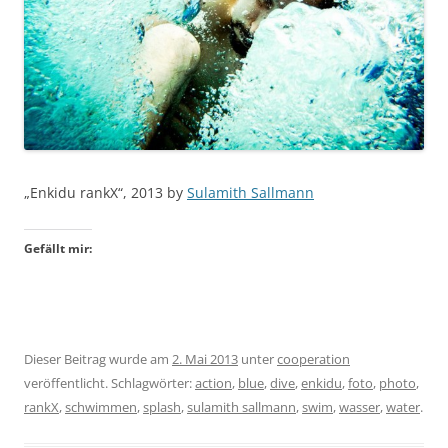
„Enkidu rankX“, 2013 by
Sulamith Sallmann
Gefällt mir:
Dieser Beitrag wurde am
2. Mai 2013
unter
cooperation
veröffentlicht. Schlagwörter:
action
,
blue
,
dive
,
enkidu
,
foto
,
photo
,
rankX
,
schwimmen
,
splash
,
sulamith sallmann
,
swim
,
wasser
,
water
.