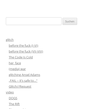
Suchen
nach:
glitch
before the fuck (I-VI)
before the fuck (VII-VIII)
The Code Is Cold
her_face
(media) war
glitching Ansel Adams
„FAIL – it’s safe to…“
Glitch//Request
video
DOGS
The Rift