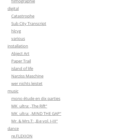
filmographie
digital
Catastrophe
Sub City Transcript
hlcyg
various
installation
Abject Art
Paper Trail
island of life
Narziss Maschine
wer nichts leistet
music
mono étude en dix parties
MK_ultra: „The Rift“
MK_ultra: „MIND THE GAP“
Mr. & Mrs.T: „B.e vol. I-III“
dance
re.FLEXION