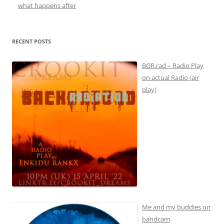
what happens after
RECENT POSTS
BGR.rad – Radio Play
on actual Radio (air
play)
Me and my buddies on
bandcam