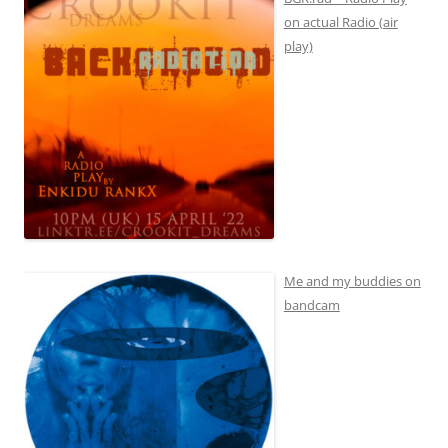
on actual Radio (air
play)
Me and my buddies on
bandcam