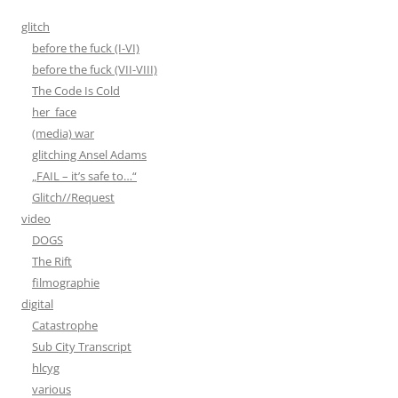
glitch
before the fuck (I-VI)
before the fuck (VII-VIII)
The Code Is Cold
her_face
(media) war
glitching Ansel Adams
„FAIL – it’s safe to…“
Glitch//Request
video
DOGS
The Rift
filmographie
digital
Catastrophe
Sub City Transcript
hlcyg
various