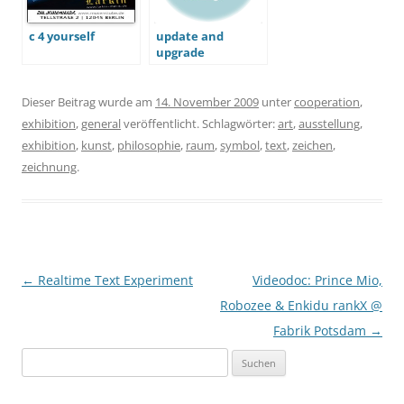
c 4 yourself
update and
upgrade
Dieser Beitrag wurde am
14. November 2009
unter
cooperation
,
exhibition
,
general
veröffentlicht. Schlagwörter:
art
,
ausstellung
,
exhibition
,
kunst
,
philosophie
,
raum
,
symbol
,
text
,
zeichen
,
zeichnung
.
Beitragsnavigation
←
Realtime Text Experiment
Videodoc: Prince Mio,
Robozee & Enkidu rankX @
Fabrik Potsdam
→
Suchen
nach: