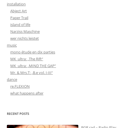
installation
Abject Art
Paper Trail
island of life
Narziss Maschine
wer nichts leistet
music
mono étude en dix parties
MK_ultra: „The Rift“
MK_ultra: „MIND THE GAP“
Mr. & Mrs.T: „B.e vol. I-III“
dance
re.FLEXION
what happens after
RECENT POSTS
BGR.rad – Radio Play