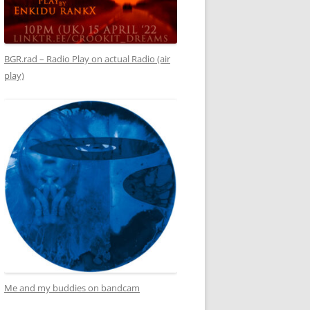
BGR.rad – Radio Play on actual Radio (air
play)
Me and my buddies on bandcam