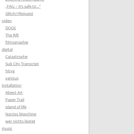
ELECTRONIC MUSIC
„FAIL – it’s safe to…“
Glitch//Request
TEXT
video
DOGS
CODE
The Rift
filmographie
digital
Catastrophe
Sub City Transcript
hlcyg
various
installation
Abject Art
Paper Trail
island of life
Narziss Maschine
wer nichts leistet
music