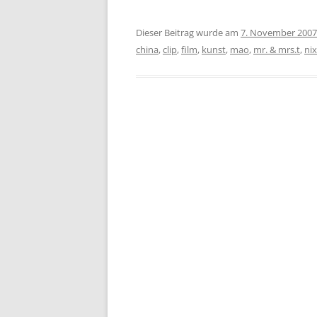
Dieser Beitrag wurde am
7. November 2007
china
,
clip
,
film
,
kunst
,
mao
,
mr. & mrs.t
,
ni