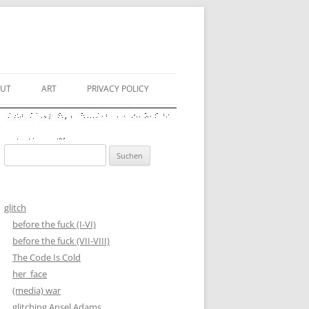
UT
ART
PRIVACY POLICY
OUT ENKIDU RANKX
VIDEO ART
OJECT DOCUMENTATION
GLITCH ART
Suchen
nach:
FLUENCES / BACKGROUND
DIGITAL ART
DIGITAL ART II
glitch
before the fuck (I-VI)
INSTALLATION
before the fuck (VII-VIII)
The Code Is Cold
DANCE
her_face
FILMOGRAPHIE
(media) war
glitching Ansel Adams