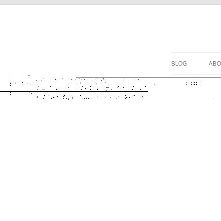
BLOG
ABO
AB
PR
IN