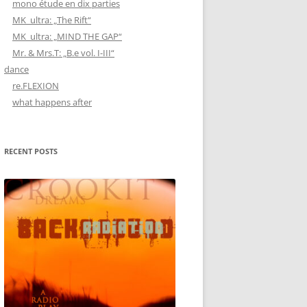
mono étude en dix parties
MK_ultra: „The Rift“
MK_ultra: „MIND THE GAP“
Mr. & Mrs.T: „B.e vol. I-III“
dance
re.FLEXION
what happens after
RECENT POSTS