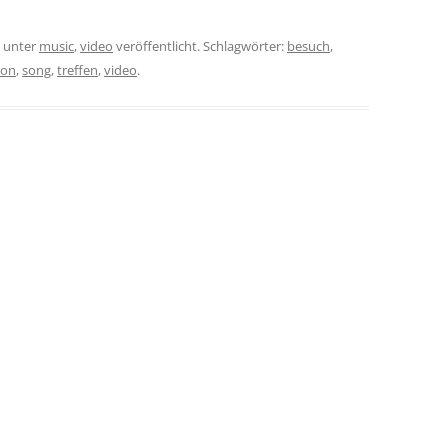
unter
music
,
video
veröffentlicht. Schlagwörter:
besuch
,
xon
,
song
,
treffen
,
video
.